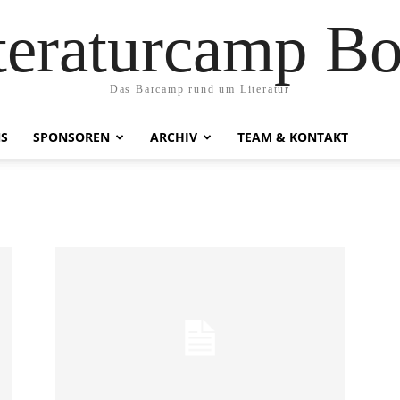
teraturcamp B
Das Barcamp rund um Literatur
NS
SPONSOREN
ARCHIV
TEAM & KONTAKT