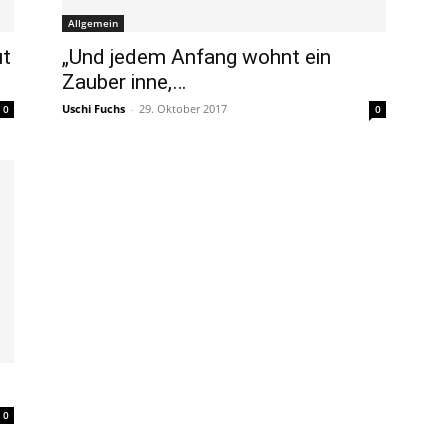
Allgemein
ut
„Und jedem Anfang wohnt ein
Zauber inne,…
Uschi Fuchs
-
29. Oktober 2017
0
0
0