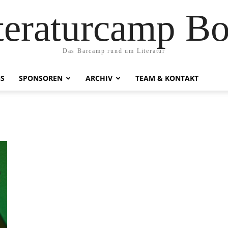
teraturcamp B
Das Barcamp rund um Literatur
NS
SPONSOREN
ARCHIV
TEAM & KONTAKT