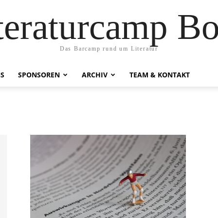
teraturcamp B
Das Barcamp rund um Literatur
NS
SPONSOREN
ARCHIV
TEAM & KONTAKT