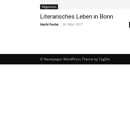
Allgemein
Literarisches Leben in Bonn
Uschi Fuchs
-
26. März 2017
© Newspaper WordPress Theme by TagDiv