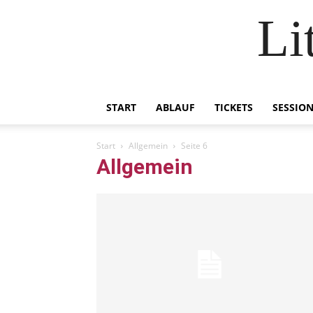
Li
START
ABLAUF
TICKETS
SESSIO
Start
Allgemein
Seite 6
Allgemein