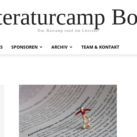
teraturcamp B
Das Barcamp rund um Literatur
NS
SPONSOREN
ARCHIV
TEAM & KONTAKT