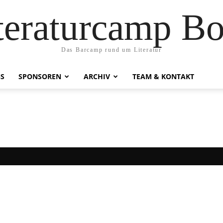
teraturcamp B
Das Barcamp rund um Literatur
NS
SPONSOREN
ARCHIV
TEAM & KONTAKT