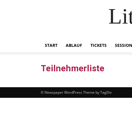
Li
START
ABLAUF
TICKETS
SESSIO
Teilnehmerliste
© Newspaper WordPress Theme by TagDiv